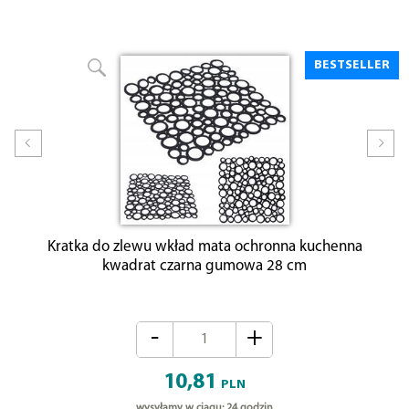
BESTSELLER
Prev
Nex
Kratka do zlewu wkład mata ochronna kuchenna
kwadrat czarna gumowa 28 cm
-
+
10,81
PLN
wysyłamy w ciągu: 24 godzin