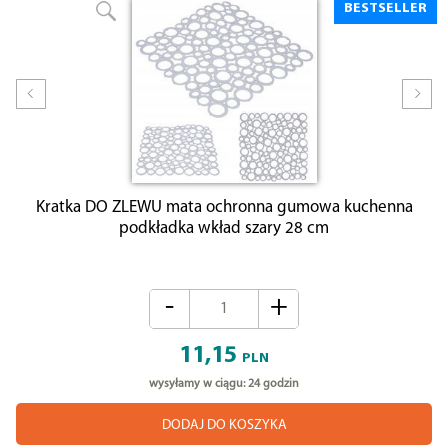
BESTSELLER
Prev
Nex
Kratka DO ZLEWU mata ochronna gumowa kuchenna
podkładka wkład szary 28 cm
-
+
11,15
PLN
wysyłamy w ciągu: 24 godzin
DODAJ DO KOSZYKA