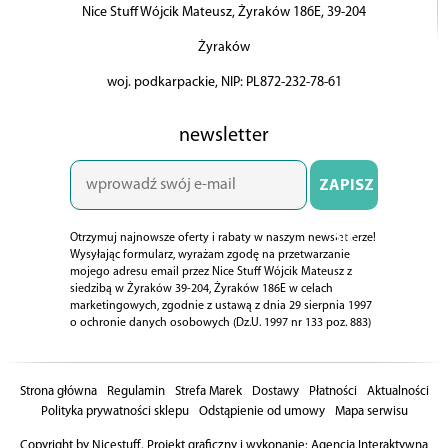
Nice Stuff Wójcik Mateusz, Żyraków 186E, 39-204
Żyraków
woj. podkarpackie, NIP: PL872-232-78-61
newsletter
ZAPISZ
SIĘ
Otrzymuj najnowsze oferty i rabaty w naszym newsletterze!
Wysyłając formularz, wyrażam zgodę na przetwarzanie
mojego adresu email przez Nice Stuff Wójcik Mateusz z
siedzibą w Żyraków 39-204, Żyraków 186E w celach
marketingowych, zgodnie z ustawą z dnia 29 sierpnia 1997
o ochronie danych osobowych (Dz.U. 1997 nr 133 poz. 883)
Strona główna
Regulamin
Strefa Marek
Dostawy
Płatności
Aktualności
Polityka prywatności sklepu
Odstąpienie od umowy
Mapa serwisu
Copyright by Nicestuff. Projekt graficzny i wykonanie:
Agencja Interaktywna