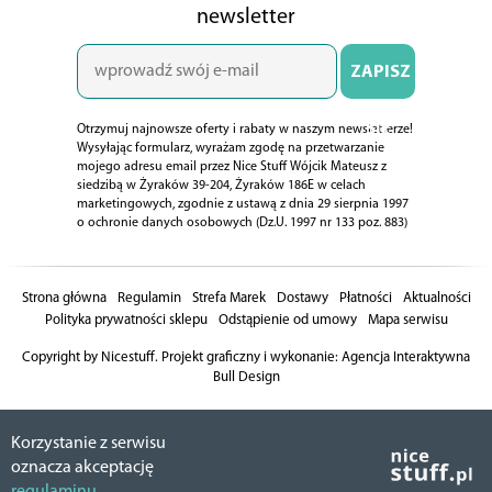
newsletter
ZAPISZ
SIĘ
Otrzymuj najnowsze oferty i rabaty w naszym newsletterze!
Wysyłając formularz, wyrażam zgodę na przetwarzanie
mojego adresu email przez Nice Stuff Wójcik Mateusz z
siedzibą w Żyraków 39-204, Żyraków 186E w celach
marketingowych, zgodnie z ustawą z dnia 29 sierpnia 1997
o ochronie danych osobowych (Dz.U. 1997 nr 133 poz. 883)
Strona główna
Regulamin
Strefa Marek
Dostawy
Płatności
Aktualności
Polityka prywatności sklepu
Odstąpienie od umowy
Mapa serwisu
Copyright by Nicestuff. Projekt graficzny i wykonanie:
Agencja Interaktywna
Bull Design
Korzystanie z serwisu
oznacza akceptację