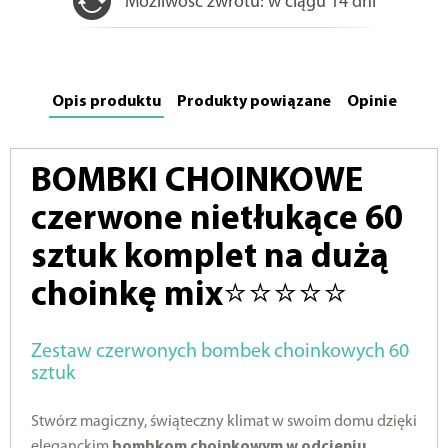
Możliwość zwrotu: w ciągu 14 dni
Opis produktu
Produkty powiązane
Opinie
BOMBKI CHOINKOWE
czerwone nietłukące 60
sztuk komplet na dużą
choinkę mix⭐⭐⭐⭐⭐
Zestaw czerwonych bombek choinkowych 60
sztuk
Stwórz magiczny, świąteczny klimat w swoim domu dzięki
eleganckim
bombkom choinkowym w odcieniu