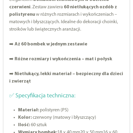
czerwieni
. Zestaw zawiera
60 nietłukących ozdób z
polistyrenu
w różnych rozmiarach i wykończeniach –
matowych i błyszczących. Idealne do dekoracji choinki,
stroików lub świątecznych aranżacji.
➡️
Aż 60 bombek w jednym zestawie
➡️
Różne rozmiary i wykończenia – mat i połysk
➡️
Nietłukący, lekki materiał – bezpieczny dla dzieci
i zwierząt
✅ Specyfikacja techniczna:
Materiał:
polistyren (PS)
Kolor:
czerwony (matowy i błyszczący)
Ilość:
60 sztuk
Wymiary bombek:
18 × 40 mm20 × 50 mm16 × 60