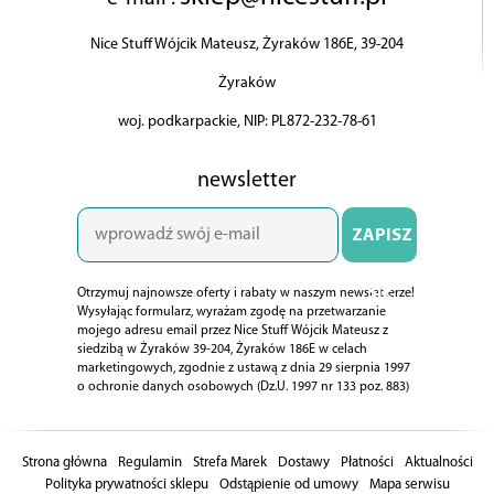
Nice Stuff Wójcik Mateusz, Żyraków 186E, 39-204
Żyraków
woj. podkarpackie, NIP: PL872-232-78-61
newsletter
ZAPISZ
SIĘ
Otrzymuj najnowsze oferty i rabaty w naszym newsletterze!
Wysyłając formularz, wyrażam zgodę na przetwarzanie
mojego adresu email przez Nice Stuff Wójcik Mateusz z
siedzibą w Żyraków 39-204, Żyraków 186E w celach
marketingowych, zgodnie z ustawą z dnia 29 sierpnia 1997
o ochronie danych osobowych (Dz.U. 1997 nr 133 poz. 883)
Strona główna
Regulamin
Strefa Marek
Dostawy
Płatności
Aktualności
Polityka prywatności sklepu
Odstąpienie od umowy
Mapa serwisu